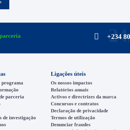
o
24
parceria
+234 8
ras
Ligações úteis
e programa
Os nossos impactos
formação
Relatórios anuais
de parceria
Activos e directrizes da marca
s
Concursos e contratos
Declaração de privacidade
s de investigação
Termos de utilização
mos
Denunciar fraudes