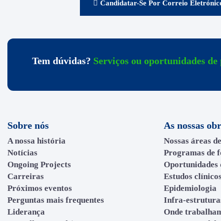
Candidatar-Se Por Correio Eletrónic
Tem dúvidas?
Serviços ou oportunidades de 
Sobre nós
As nossas ob
A nossa história
Nossas áreas d
Notícias
Programas de 
Ongoing Projects
Oportunidades 
Carreiras
Estudos clínico
Próximos eventos
Epidemiologia
Perguntas mais frequentes
Infra-estrutura
Liderança
Onde trabalha