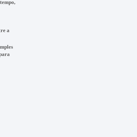
 tempo,
tre a
imples
 para