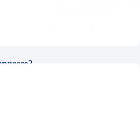
pensam da mesma forma e de fazer um
das pessoas que servimos.
connosco?
r seja apoiando iniciativas locais, ajudando em eventos ou 
as, o seu tempo e esforço contribuem diretamente para cri
unidade.
iado não é apenas uma questão de retribuição; é também um
lvimento pessoal. Adquira competências valiosas, expanda a
as paixões enquanto faz a diferença.
ndemos que os horários de cada pessoa são diferentes. É por
 oportunidades de voluntariado que se adaptam à sua