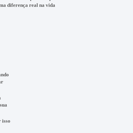
a diferença real na vida
dando
ar
a
 sua
 isso