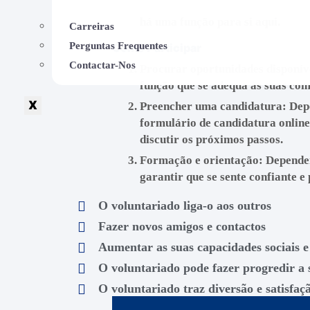
disponibilidade e interesses. Qu
há uma função para si aqui.
Carreiras
Perguntas Frequentes
Como Participar
Contactar-Nos
Procurar oportunidades disponív
função que se adequa às suas comp
X
Preencher uma candidatura
: Dep
formulário de candidatura onlin
discutir os próximos passos.
Formação e orientação
: Depende
garantir que se sente confiante e
O voluntariado liga-o aos outros
Fazer novos amigos e contactos
Aumentar as suas capacidades sociais 
O voluntariado pode fazer progredir a 
O voluntariado traz diversão e satisfaç