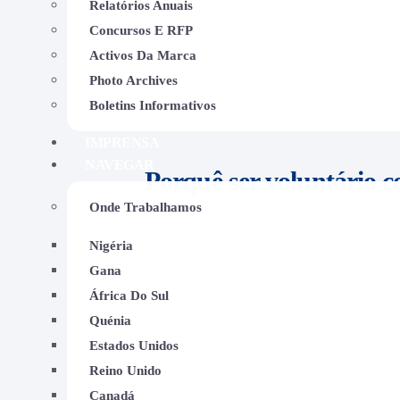
Relatórios Anuais
Concursos E RFP
Activos Da Marca
Photo Archives
Boletins Informativos
IMPRENSA
NAVEGAR
Porquê ser voluntário 
Onde Trabalhamos
Causar um impacto positivo
: Que
uma mãozinha nos nossos program
Nigéria
mudanças positivas na nossa com
Gana
Crescimento pessoal
: O voluntar
África Do Sul
questão de crescimento e desenvo
Quénia
rede de contactos e descubra nov
Estados Unidos
Oportunidades flexíveis
: Compree
Reino Unido
que oferecemos uma variedade de
Canadá