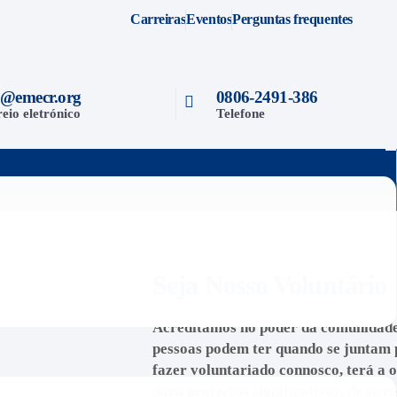
Carreiras
Eventos
Perguntas frequentes
o@emecr.org
0806-2491-386
eio eletrónico
Telefone
Seja Nosso Voluntário
Acreditamos no poder da comunidade
pessoas podem ter quando se juntam
fazer voluntariado connosco, terá a 
para projectos significativos, de se 