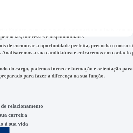
er possa dispensar algumas horas por semana ou dedicar mais
eis
: Explore as nossas vagas de voluntariado actuais e encon
etências, interesses e disponibilidade.
ois de encontrar a oportunidade perfeita, preencha o nosso s
e. Analisaremos a sua candidatura e entraremos em contacto
ndo do cargo, podemos fornecer formação e orientação para
 preparado para fazer a diferença na sua função.
e de relacionamento
sua carreira
ão à sua vida