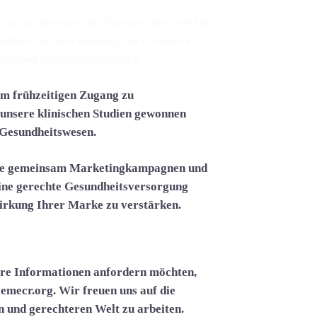
an Sichtbarkeit als Partner, der sich für
nießen Sie Anerkennung durch unsere
en und Veröffentlichungen.
om frühzeitigen Zugang zu
 unsere klinischen Studien gewonnen
m Gesundheitswesen.
ie gemeinsam Marketingkampagnen und
eine gerechte Gesundheitsversorgung
Wirkung Ihrer Marke zu verstärken.
ere Informationen anfordern möchten,
emecr.org.
Wir freuen uns auf die
 und gerechteren Welt zu arbeiten.