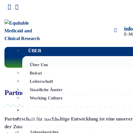
inf
E-M
ÜBER
Über Uns
Beirat
Leiterschaft
Staatliche Ämter
Partnerschaft Für Nachhaltige Entwicklung
Working Culture
SCHWERPUNKTBEREICHE
RESSOURCEN
Partnerschaft für nachhaltige Entwicklung ist eine unsere
der Zusammenarbeit, um die Chancengleichheit im Gesundh
Jahresberichte