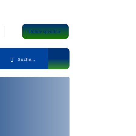
Online spenden
-PROFIL
unser Profil herunter, um
 unsere Organisation und
eit bei der Equitable
and Clinical Research zu