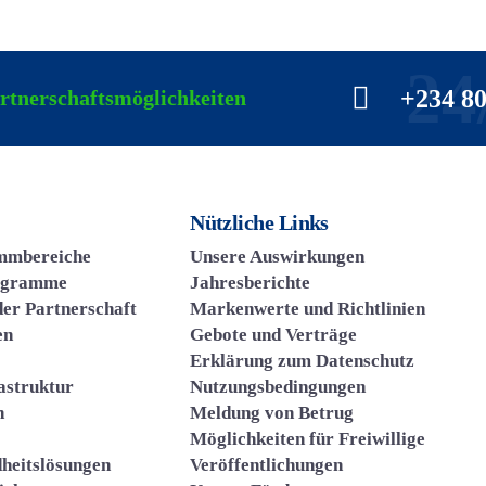
24
+234 8
artnerschaftsmöglichkeiten
Nützliche Links
mmbereiche
Unsere Auswirkungen
ogramme
Jahresberichte
der Partnerschaft
Markenwerte und Richtlinien
en
Gebote und Verträge
Erklärung zum Datenschutz
astruktur
Nutzungsbedingungen
n
Meldung von Betrug
Möglichkeiten für Freiwillige
dheitslösungen
Veröffentlichungen