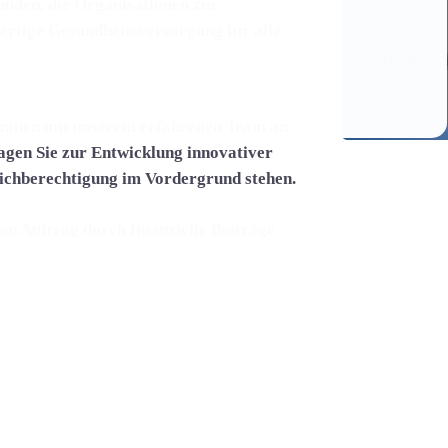
unden, die Organisationen zur
erfahren
ertige Gesundheitsversorgung für alle
DOWNL
sammen mit unserem erfahrenen Team an
agen Sie zur Entwicklung innovativer
eichberechtigung im Vordergrund stehen.
en Auftrag durch finanzielle Beiträge
stition wirkt sich direkt auf die
erechte Gesundheitsversorgung aus.
n, um die Reichweite und Wirkung
räfte bündeln, können wir einen
undheitslandschaft bewirken.