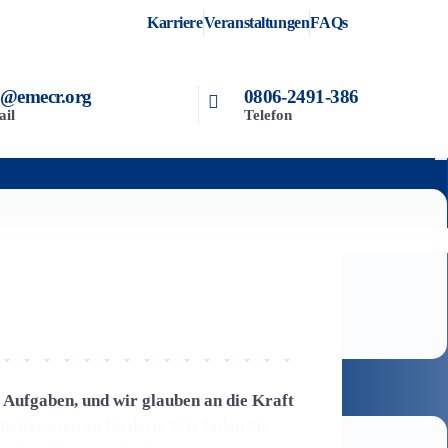
Karriere
Veranstaltungen
FAQs
o@emecr.org
0806-2491-386
ail
Telefon
EMECR
Laden Sie 
mehr über
r Aufgaben, und wir glauben an die Kraft
unsere Arb
eitswesen zu fördern. Wir laden Sie
Medicaid 