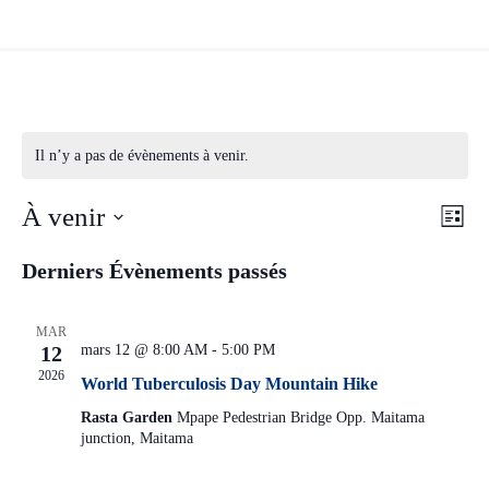
Il n’y a pas de évènements à venir.
Naviga
Navi
À venir
Liste
par
de
Sélectionnez
consult
vues
Derniers Évènements passés
Évèn
une
date.
MAR
12
mars 12 @ 8:00 AM
-
5:00 PM
2026
World Tuberculosis Day Mountain Hike
Rasta Garden
Mpape Pedestrian Bridge Opp. Maitama
junction, Maitama