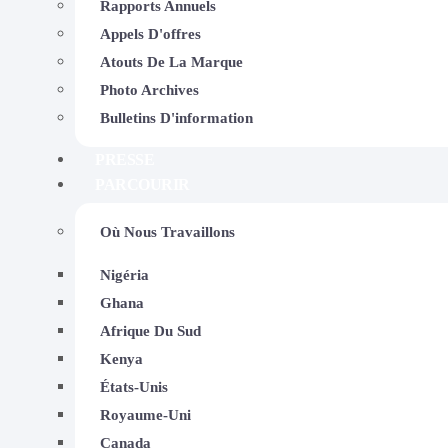
Rapports Annuels
Appels D'offres
Atouts De La Marque
Photo Archives
Bulletins D'information
PRESSE
PARCOURIR
Où Nous Travaillons
Nigéria
Ghana
Afrique Du Sud
2025-01-06
Kenya
Ogodo Community To Benefi
États-Unis
Restoration Project
Royaume-Uni
Canada