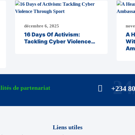
décembre 6, 2025
nove
16 Days Of Activism:
A H
Tackling Cyber Violence…
Wi
Am
24
lités de partenariat
+234 8
Liens utiles