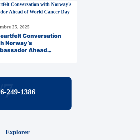
mbre 25, 2025
eartfelt Conversation
th Norway’s
bassador Ahead…
/7
06-249-1386
Explorer