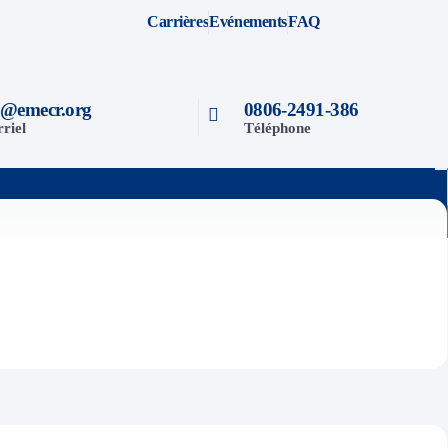
Carrières
Evénements
FAQ
o@emecr.org
0806-2491-386
riel
Téléphone